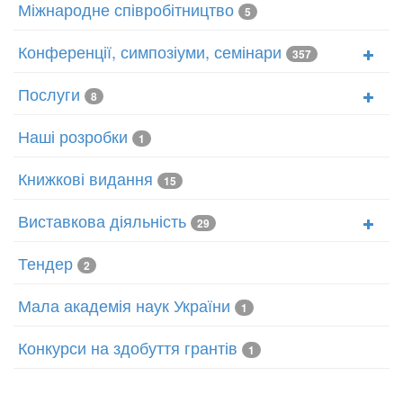
Міжнародне співробітництво
5
Конференції, симпозіуми, семінари
357
Послуги
8
Наші розробки
1
Книжкові видання
15
Виставкова діяльність
29
Тендер
2
Мала академія наук України
1
Конкурси на здобуття грантів
1