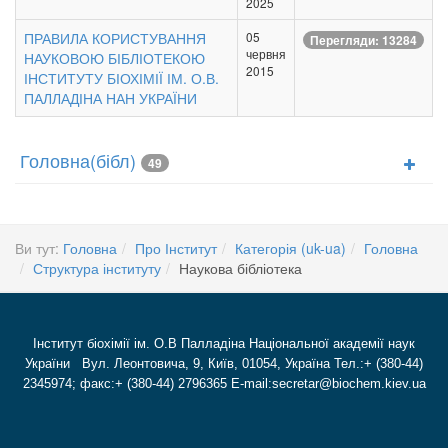
2025
ПРАВИЛА КОРИСТУВАННЯ
05
Перегляди: 13284
червня
НАУКОВОЮ БІБЛІОТЕКОЮ
2015
ІНСТИТУТУ БІОХІМІЇ ІМ. О.В.
ПАЛЛАДІНА НАН УКРАЇНИ
Головна(бібл)
49
Ви тут:
Головна
Про Інститут
Категорія (uk-ua)
Головна
Структура інституту
Наукова бібліотека
Інститут біохімії ім. О.В Палладіна Національної академії наук
України Вул. Леонтовича, 9, Київ, 01054, Україна Тел.:+ (380-44)
2345974; факс:+ (380-44) 2796365 E-mail:secretar@biochem.kiev.ua