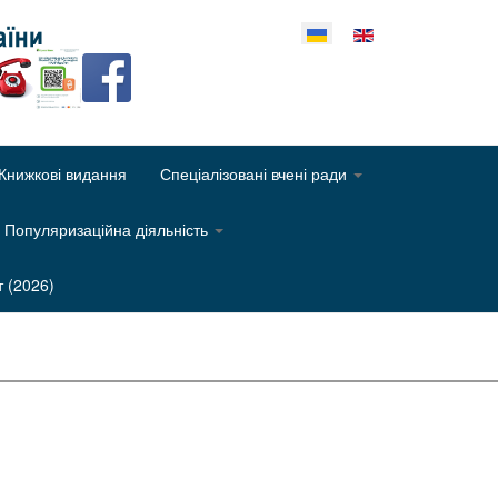
еріть свою мову
Книжкові видання
Спеціалізовані вчені ради
Популяризаційна діяльність
т (2026)