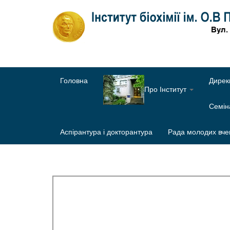
Головна
Дирек
Про Інститут
Семі
Аспірантура і докторантура
Рада молодих вче