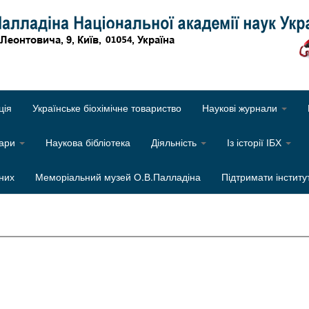
Об
ція
Українське біохімічне товариство
Наукові журнали
нари
Наукова бібліотека
Діяльність
Із історії ІБХ
них
Меморіальний музей О.В.Палладіна
Підтримати інститу