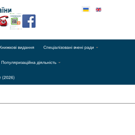
еріть свою мову
Книжкові видання
Спеціалізовані вчені ради
Популяризаційна діяльність
т (2026)