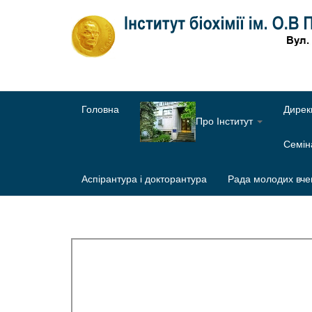
Головна
Дирек
Про Інститут
Семі
Аспірантура і докторантура
Рада молодих вче