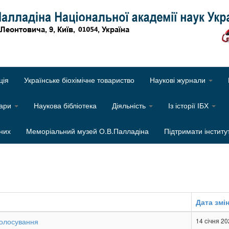
Об
ція
Українське біохімічне товариство
Наукові журнали
нари
Наукова бібліотека
Діяльність
Із історії ІБХ
них
Меморіальний музей О.В.Палладіна
Підтримати інститу
Дата змі
олосування
14 січня 2