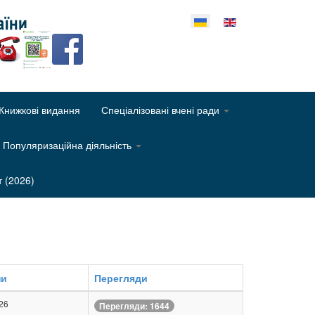
еріть свою мову
Книжкові видання
Спеціалізовані вчені ради
Популяризаційна діяльність
т (2026)
ни
Перегляди
026
Перегляди: 1644