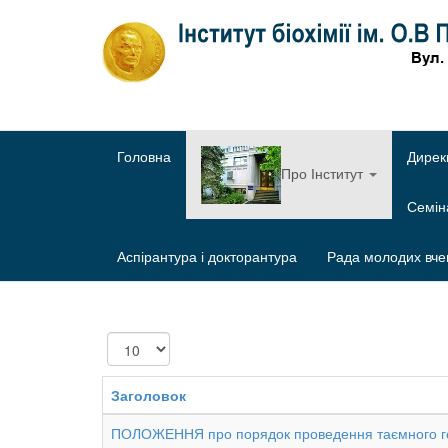
Головна
Дирек
Про Інститут
Семі
Аспірантура і докторантура
Рада молодих вче
Показувати
Заголовок
ПОЛОЖЕННЯ про порядок проведення таємного г