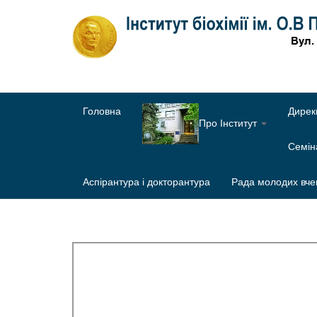
Головна
Дирек
Про Інститут
Семі
Аспірантура і докторантура
Рада молодих вче