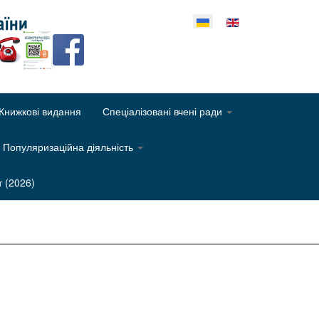
еріть свою мову
Книжкові видання
Спеціалізовані вчені ради
Популяризаційна діяльність
т (2026)