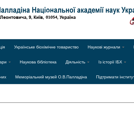
Об
ція
Українське біохімічне товариство
Наукові журнали
нари
Наукова бібліотека
Діяльність
Із історії ІБХ
них
Меморіальний музей О.В.Палладіна
Підтримати інститу