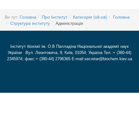
Ви тут:
Головна
Про Інститут
Категорія (uk-ua)
Головна
Структура інституту
Адміністрація
Інститут біохімії ім. О.В Палладіна Національної академії наук
України Вул. Леонтовича, 9, Київ, 01054, Україна Тел.:+ (380-44)
2345974; факс:+ (380-44) 2796365 E-mail:secretar@biochem.kiev.ua