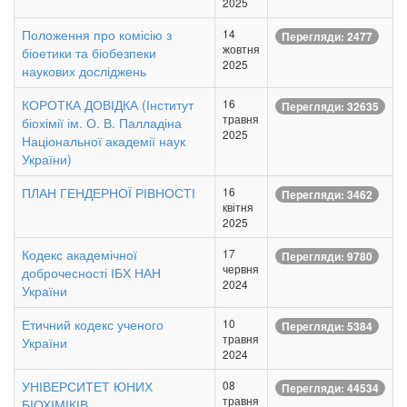
2025
Положення про комісію з
14
Перегляди: 2477
жовтня
біоетики та біобезпеки
2025
наукових досліджень
КОРОТКА ДОВІДКА (Інститут
16
Перегляди: 32635
травня
біохімії ім. О. В. Палладіна
2025
Національної академії наук
України)
ПЛАН ГЕНДЕРНОЇ РІВНОСТІ
16
Перегляди: 3462
квітня
2025
Кодекс академічної
17
Перегляди: 9780
червня
доброчесності ІБХ НАН
2024
України
Етичний кодекс ученого
10
Перегляди: 5384
травня
України
2024
УНІВЕРСИТЕТ ЮНИХ
08
Перегляди: 44534
травня
БІОХІМІКІВ