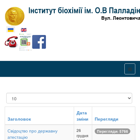
Оберіть свою мову
Показувати
Дата
Заголовок
зміни
Перегляди
Свідоцтво про державну
26
Перегляди: 5766
грудня
атестацію