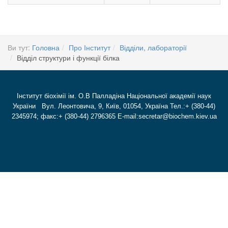
Ви тут:
Головна
Про Інститут
Відділи, лабораторії
Відділ структури і функції білка
Інститут біохімії ім. О.В Палладіна Національної академії наук
України Вул. Леонтовича, 9, Київ, 01054, Україна Тел.:+ (380-44)
2345974; факс:+ (380-44) 2796365 E-mail:secretar@biochem.kiev.ua