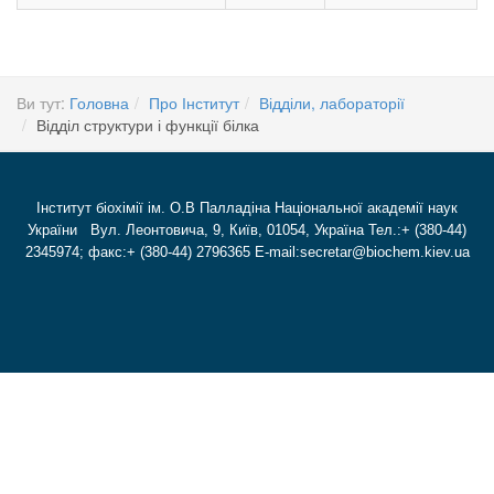
Ви тут:
Головна
Про Інститут
Відділи, лабораторії
Відділ структури і функції білка
Інститут біохімії ім. О.В Палладіна Національної академії наук
України Вул. Леонтовича, 9, Київ, 01054, Україна Тел.:+ (380-44)
2345974; факс:+ (380-44) 2796365 E-mail:secretar@biochem.kiev.ua