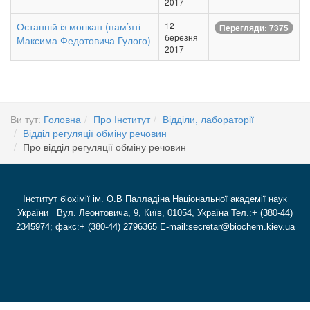
2017
Останній із могікан (пам’яті
12
Перегляди: 7375
березня
Максима Федотовича Гулого)
2017
Ви тут:
Головна
Про Інститут
Відділи, лабораторії
Відділ регуляції обміну речовин
Про відділ регуляції обміну речовин
Інститут біохімії ім. О.В Палладіна Національної академії наук
України Вул. Леонтовича, 9, Київ, 01054, Україна Тел.:+ (380-44)
2345974; факс:+ (380-44) 2796365 E-mail:secretar@biochem.kiev.ua