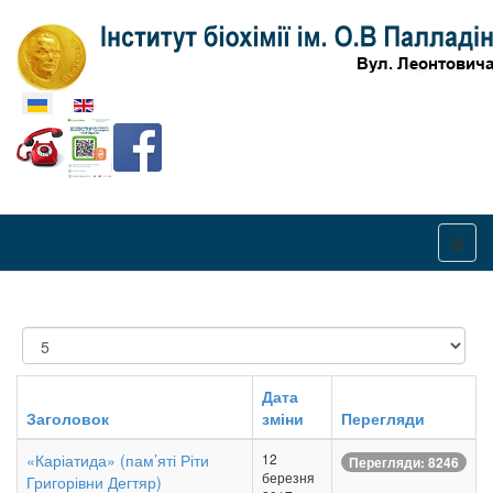
Оберіть свою мову
Показувати
Дата
Заголовок
зміни
Перегляди
«Каріатида» (пам’яті Ріти
12
Перегляди: 8246
березня
Григорівни Дегтяр)