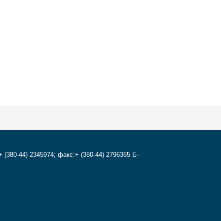
+ (380-44) 2345974; факс:+ (380-44) 2796365 E-