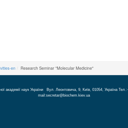
ivities-en
Research Seminar "Molecular Medicine"
ної академії наук України Вул. Леонтовича, 9, Київ, 01054, Україна Тел.:
mail:secretar@biochem.kiev.ua