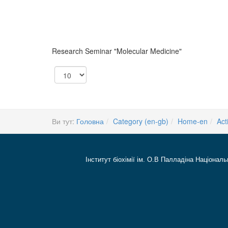
Research Seminar "Molecular Medicine"
Показувати
Ви тут:
Головна
Category (en-gb)
Home-en
Act
Інститут біохімії ім. О.В Палладіна Національ