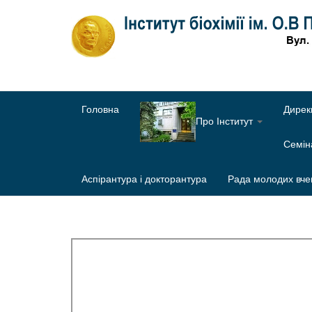
Головна
Дирек
Про Інститут
Семі
Аспірантура і докторантура
Рада молодих вче