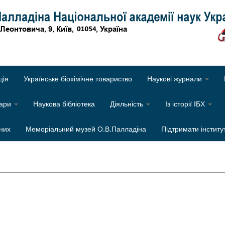
Об
ція
Українське біохімічне товариство
Наукові журнали
нари
Наукова бібліотека
Діяльність
Із історії ІБХ
них
Меморіальний музей О.В.Палладіна
Підтримати інститу