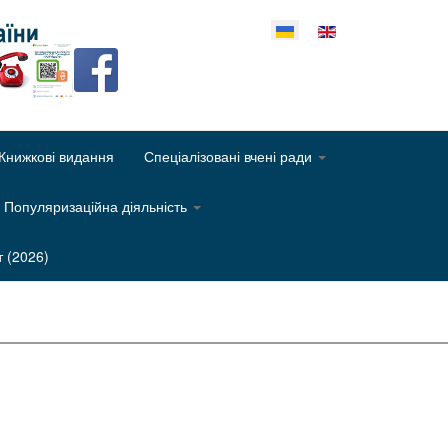
еріть свою мову
Книжкові видання
Спеціалізовані вчені ради
Популяризаційна діяльність
т (2026)