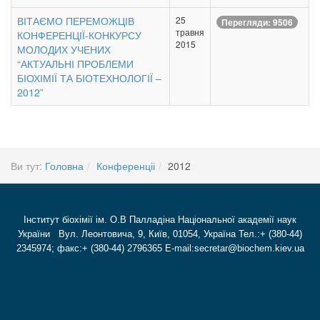
ВІТАЄМО ПЕРЕМОЖЦІВ
25
Перегляди: 9506
травня
КОНФЕРЕНЦІЇ-КОНКУРСУ
2015
МОЛОДИХ УЧЕНИХ
“АКТУАЛЬНІ ПРОБЛЕМИ
БІОХІМІЇ ТА БІОТЕХНОЛОГІЇ –
2012”
Ви тут:
Головна
Конференціі
2012
Інститут біохімії ім. О.В Палладіна Національної академії наук
України Вул. Леонтовича, 9, Київ, 01054, Україна Тел.:+ (380-44)
2345974; факс:+ (380-44) 2796365 E-mail:secretar@biochem.kiev.ua