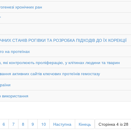
огенезі хронічних ран
"
ИХ СТАНІВ РОГІВКИ ТА РОЗРОБКА ПІДХОДІВ ДО ЇХ КОРЕКЦІЇ
ого на протеїнах
, які контролюють проліферацію, у клітинах людини та тварин
ування активних сайтів ключових протеїнів гемостазу
країни
го використання
6
7
8
9
10
Наступна
Кінець
Сторінка 4 із 28