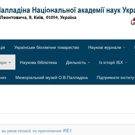
Об
ція
Українське біохімічне товариство
Наукові журнали
нари
Наукова бібліотека
Діяльність
Із історії ІБХ
них
Меморіальний музей О.В.Палладіна
Підтримати інститу
 за умов гіпоксії та пригнічення IRE1