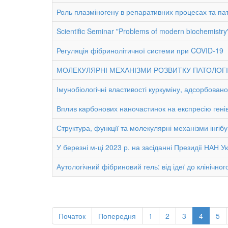
Роль плазміногену в репаративних процесах та пат
Scientific Seminar "Problems of modern biochemistry
Регуляція фібринолітичної системи при COVID-19
МОЛЕКУЛЯРНІ МЕХАНІЗМИ РОЗВИТКУ ПАТОЛОГІЧН
Імунобіологічні властивості куркуміну, адсорбован
Вплив карбонових наночастинок на експресію генів
Структура, функції та молекулярні механізми інгіб
У березні м-ці 2023 р. на засіданні Президії НАН У
Аутологічний фібриновий гель: від ідеї до клінічно
Початок
Попередня
1
2
3
4
5