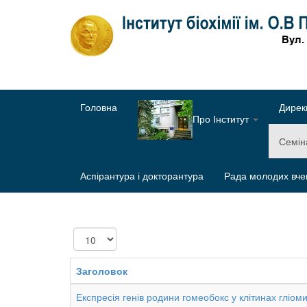
Головна
Дирек
Про Інститут
Семі
Аспірантура і докторантура
Рада молодих вче
Показувати
Заголовок
Експресія генів родини гомеобокс у клітинах гліоми