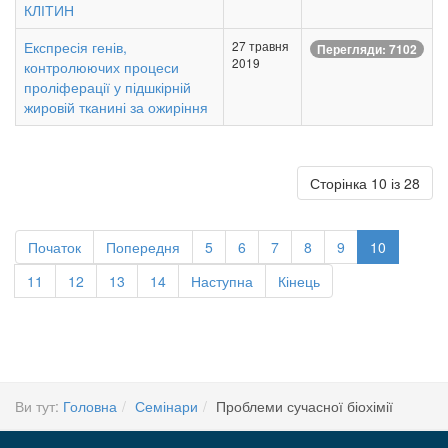
КЛІТИН
Експресія генів,
27 травня
Перегляди: 7102
2019
контролюючих процеси
проліферації у підшкірній
жировій тканині за ожиріння
Сторінка 10 із 28
Початок
Попередня
5
6
7
8
9
10
11
12
13
14
Наступна
Кінець
Ви тут:
Головна
Семінари
Проблеми сучасної біохімії