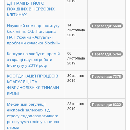
2019
ДІЇ ТІАМІНУ І ЙОГО
ПОХІДНИХ В НЕРВОВИХ
КЛІТИНАХ
Науковий семінар Інституту
14
Перегляди: 5630
листопада
біохімії ім. О.В.Палладіна
2019
НАН України «Актуальні
проблеми сучасної біохімії»
Конкурс на здобуття премій
06
Перегляди: 5764
листопада
за кращі наукові роботи
2019
Інституту у 2019 році
КООРДИНАЦІЯ ПРОЦЕСІВ
30 жовтня
Перегляди: 7378
2019
КОАГУЛЯЦІЇ ТА
ФІБРИНОЛІЗУ КЛІТИНАМИ
КРОВІ
Механізми регуляції
23 жовтня
Перегляди: 6332
2019
експресії залежних від
стресу ендоплазматичного
ретикулума генів у клітинах
гліоми