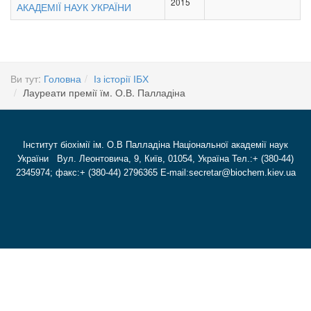
2015
АКАДЕМІЇ НАУК УКРАЇНИ
Ви тут:
Головна
Із історії ІБХ
Лауреати премії їм. О.В. Палладіна
Інститут біохімії ім. О.В Палладіна Національної академії наук
України Вул. Леонтовича, 9, Київ, 01054, Україна Тел.:+ (380-44)
2345974; факс:+ (380-44) 2796365 E-mail:secretar@biochem.kiev.ua