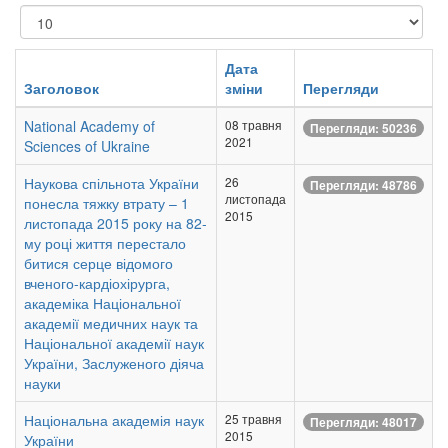
Показувати
Дата
Заголовок
зміни
Перегляди
National Academy of
08 травня
Перегляди: 50236
2021
Sciences of Ukraine
Наукова спільнота України
26
Перегляди: 48786
листопада
понесла тяжку втрату – 1
2015
листопада 2015 року на 82-
му році життя перестало
битися серце відомого
вченого-кардіохірурга,
академіка Національної
академії медичних наук та
Національної академії наук
України, Заслуженого діяча
науки
Національна академія наук
25 травня
Перегляди: 48017
2015
України