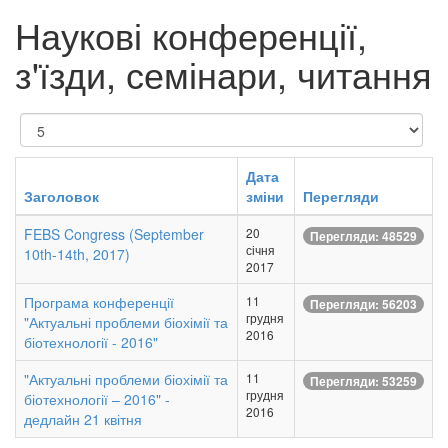
Наукові конференції,
з'їзди, семінари, читання
Показувати
Дата
Заголовок
зміни
Перегляди
FEBS Congress (September
20
Перегляди: 48529
січня
10th-14th, 2017)
2017
Програма конференції
11
Перегляди: 56203
грудня
"Актуальні проблеми біохімії та
2016
біотехнології - 2016"
"Актуальні проблеми біохімії та
11
Перегляди: 53259
грудня
біотехнології – 2016" -
2016
дедлайн 21 квітня