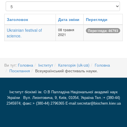
Показувати
Заголовок
Дата зміни
Перегляди
Ukrainian festival of
08 травня
Перегляди: 46793
2021
science.
Ви тут:
Головна
Інститут
Категорія (uk-ua)
Головна
Посилання
Всеукраїнський фестиваль науки.
Інститут біохімії ім. О.В Палладіна Національної академії наук
України Вул. Леонтовича, 9, Київ, 01054, Україна Тел.:+ (380-44)
2345974; факс:+ (380-44) 2796365 E-mail:secretar@biochem.kiev.ua