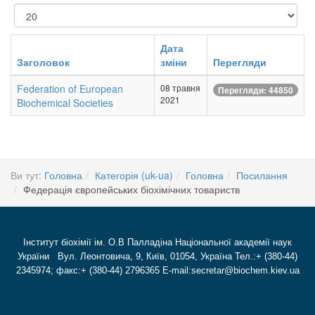
Показувати
Дата
Заголовок
зміни
Перегляди
Federation of European
08 травня
Перегляди: 44850
2021
Biochemical Societies
Ви тут:
Головна
Категорія (uk-ua)
Головна
Посилання
Федерація європейських біохімічних товариств
Інститут біохімії ім. О.В Палладіна Національної академії наук
України Вул. Леонтовича, 9, Київ, 01054, Україна Тел.:+ (380-44)
2345974; факс:+ (380-44) 2796365 E-mail:secretar@biochem.kiev.ua