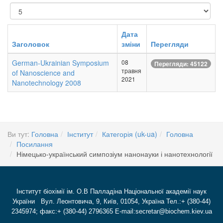
Показувати
Дата
Заголовок
зміни
Перегляди
German-Ukrainian Symposium
08
Перегляди: 45122
травня
of Nanoscience and
2021
Nanotechnology 2008
Ви тут:
Головна
Інститут
Категорія (uk-ua)
Головна
Посилання
Німецько-український симпозіум нанонауки і нанотехнології
Інститут біохімії ім. О.В Палладіна Національної академії наук
України Вул. Леонтовича, 9, Київ, 01054, Україна Тел.:+ (380-44)
2345974; факс:+ (380-44) 2796365 E-mail:secretar@biochem.kiev.ua