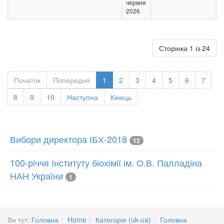
червня
2026
Сторінка 1 із 24
Початок
Попередня
1
2
3
4
5
6
7
8
9
10
Наступна
Кінець
Вибори директора ІБХ-2018
12
100-річчя Інституту біохімії ім. О.В. Палладіна
НАН України
1
Ви тут:
Головна
Home
Категорія (uk-ua)
Головна