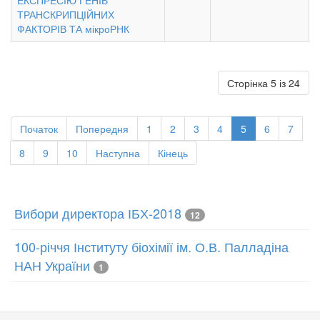
ЕКСПРЕСІЮ ГЕНІВ
ТРАНСКРИПЦІЙНИХ
ФАКТОРІВ ТА мікроРНК
Сторінка 5 із 24
Початок
Попередня
1
2
3
4
5
6
7
8
9
10
Наступна
Кінець
Вибори директора ІБХ-2018
12
100-річчя Інституту біохімії ім. О.В. Палладіна
НАН України
1