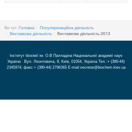
Ви тут:
Головна
Популяризаційна діяльність
Виставкова діяльність
Виставкова діяльність-2013
Інститут біохімії ім. О.В Палладіна Національної академії наук
України Вул. Леонтовича, 9, Київ, 01054, Україна Тел.:+ (380-44)
2345974; факс:+ (380-44) 2796365 E-mail:secretar@biochem.kiev.ua