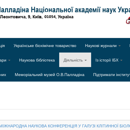
Об
ція
Українське біохімічне товариство
Наукові журнали
нари
Наукова бібліотека
Діяльність
Із історії ІБХ
них
Меморіальний музей О.В.Палладіна
Підтримати інститу
СЯ МІЖНАРОДНА НАУКОВА КОНФЕРЕНЦІЯ У ГАЛУЗІ КЛІТИННОЇ БІОЛ