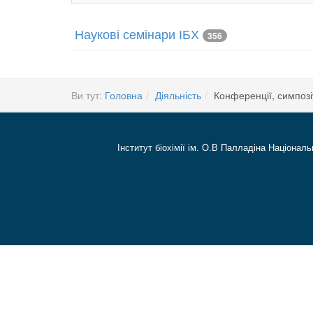
Наукові семінари ІБХ
356
Ви тут:
Головна
Діяльність
Конференції, симпозі
Інститут біохімії ім. О.В Палладіна Національ