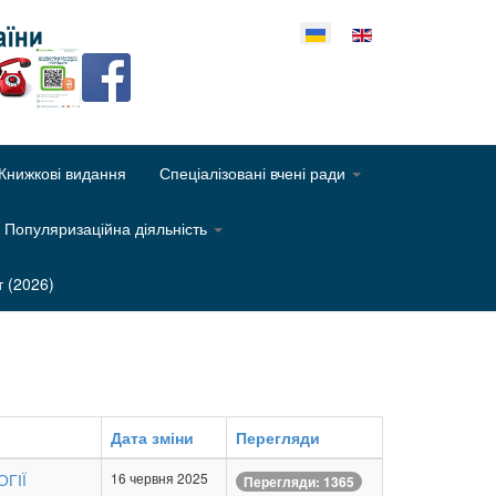
еріть свою мову
Книжкові видання
Спеціалізовані вчені ради
Популяризаційна діяльність
т (2026)
Дата зміни
Перегляди
ОГІЇ
16 червня 2025
Перегляди: 1365