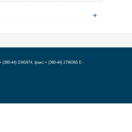
+ (380-44) 2345974; факс:+ (380-44) 2796365 E-