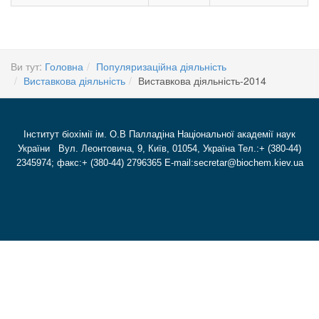
Ви тут:
Головна
Популяризаційна діяльність
Виставкова діяльність
Виставкова діяльність-2014
Інститут біохімії ім. О.В Палладіна Національної академії наук
України Вул. Леонтовича, 9, Київ, 01054, Україна Тел.:+ (380-44)
2345974; факс:+ (380-44) 2796365 E-mail:secretar@biochem.kiev.ua