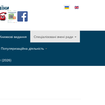
еріть свою мову
Книжкові видання
Спеціалізовані вчені ради
Популяризаційна діяльність
т (2026)