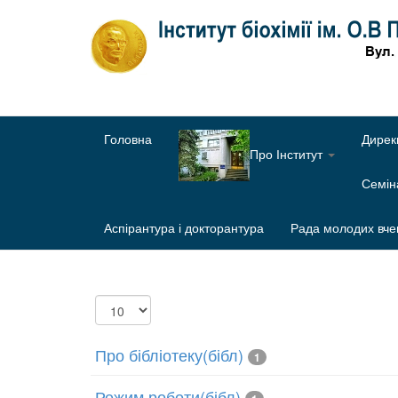
Головна
Дирек
Про Інститут
Семі
Аспірантура і докторантура
Рада молодих вче
Показувати
Про бібліотеку(бібл)
1
Режим роботи(бібл)