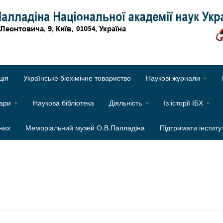
Об
ція
Українське біохімічне товариство
Наукові журнали
нари
Наукова бібліотека
Діяльність
Із історії ІБХ
них
Меморіальний музей О.В.Палладіна
Підтримати інститу