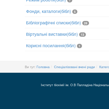
1
Фонди, каталоги(бібл)
5
Бібліографічні списки(бібл)
28
Віртуальні виставки(бібл)
13
Корисні посилання(бібл)
1
Ви тут:
Головна
Спеціалізовані вчені ради
Катего
Інститут біохімії ім. О.В Палладіна Національ