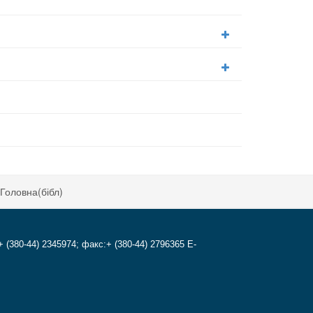
Головна(бібл)
+ (380-44) 2345974; факс:+ (380-44) 2796365 E-