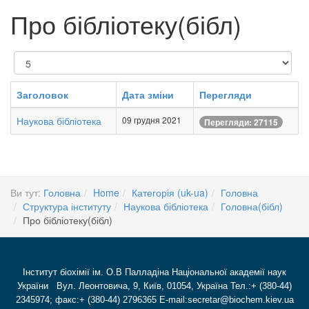
Про бібліотеку(бібл)
Показувати
Заголовок
Дата зміни
Перегляди
Наукова бібліотека
09 грудня 2021
Перегляди: 27115
Ви тут:
Головна
Home
Категорія (uk-ua)
Головна
Структура інституту
Наукова бібліотека
Головна(бібл)
Про бібліотеку(бібл)
Інститут біохімії ім. О.В Палладіна Національної академії наук
України Вул. Леонтовича, 9, Київ, 01054, Україна Тел.:+ (380-44)
2345974; факс:+ (380-44) 2796365 E-mail:secretar@biochem.kiev.ua