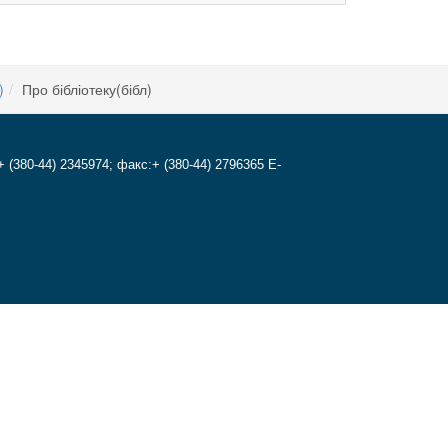
)
Про бібліотеку(бібл)
+ (380-44) 2345974; факс:+ (380-44) 2796365 E-