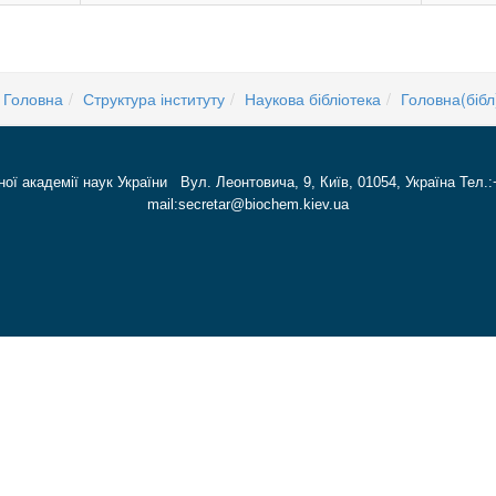
Головна
Структура інституту
Наукова бібліотека
Головна(бібл
ної академії наук України Вул. Леонтовича, 9, Київ, 01054, Україна Тел.:
mail:secretar@biochem.kiev.ua