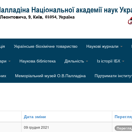
Об
ція
Українське біохімічне товариство
Наукові журнали
нари
Наукова бібліотека
Діяльність
Із історії ІБХ
них
Меморіальний музей О.В.Палладіна
Підтримати інститу
Дата зміни
Перегл
09 грудня 2021
Перегля