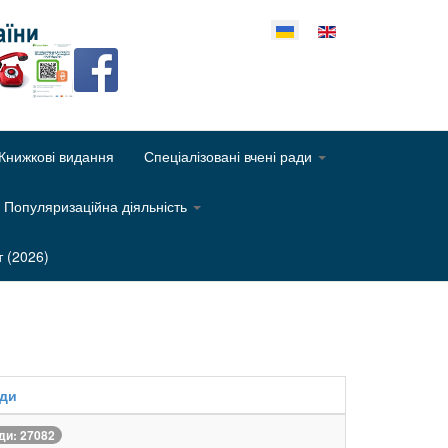
еріть свою мову
Книжкові видання
Спеціалізовані вчені ради
Популяризаційна діяльність
т (2026)
яди
ди: 27082