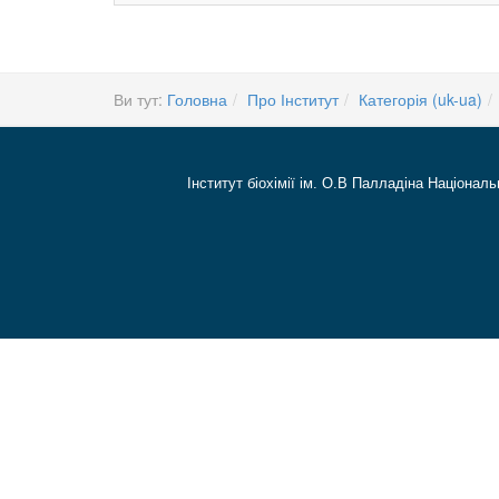
Ви тут:
Головна
Про Інститут
Категорія (uk-ua)
Інститут біохімії ім. О.В Палладіна Національ