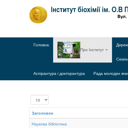
Головна
Дирек
Про Інститут
Семі
Аспірантура і докторантура
Рада молодих вче
Показувати
Заголовок
Наукова бібліотека