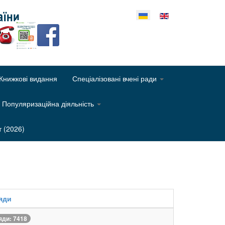
еріть свою мову
Книжкові видання
Спеціалізовані вчені ради
Популяризаційна діяльність
т (2026)
яди
яди: 7418