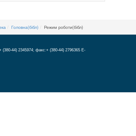
ека
Головна(бібл)
Режим роботи(бібл)
+ (380-44) 2345974; факс:+ (380-44) 2796365 E-