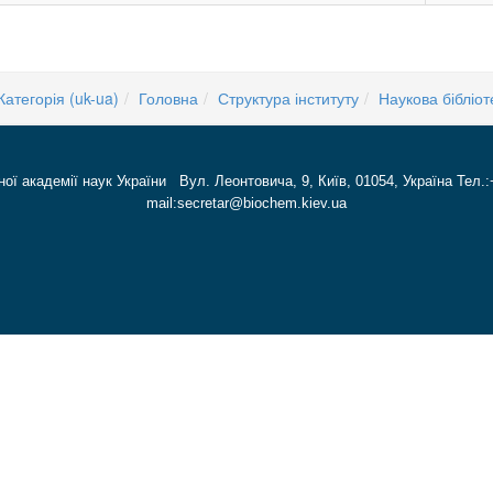
Категорія (uk-ua)
Головна
Структура інституту
Наукова бібліот
ної академії наук України Вул. Леонтовича, 9, Київ, 01054, Україна Тел.:
mail:secretar@biochem.kiev.ua