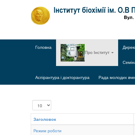
Головна
Дирек
Про Інститут
Семі
Аспірантура і докторантура
Рада молодих вче
Показувати
Заголовок
Режим роботи