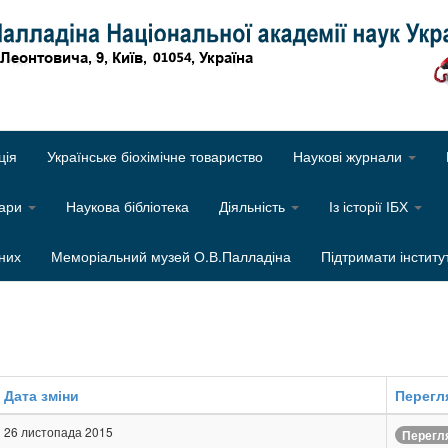
Об
ція
Українське біохімічне товариство
Наукові журнали
нари
Наукова бібліотека
Діяльність
Із історії ІБХ
них
Меморіальний музей О.В.Палладіна
Підтримати інститу
Дата зміни
Перегл
26 листопада 2015
Перегл