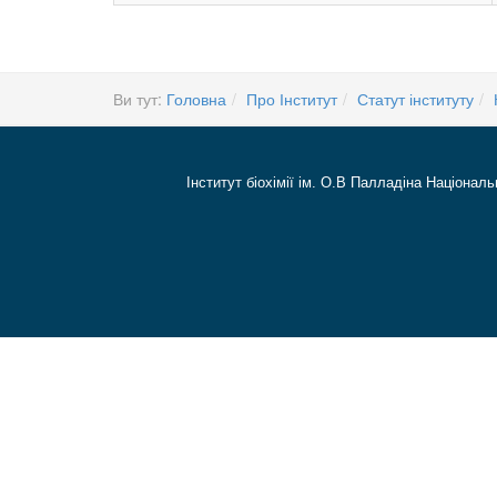
Ви тут:
Головна
Про Інститут
Статут інституту
Інститут біохімії ім. О.В Палладіна Національ