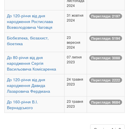
листопада
2024
До 120-річчя від дня
31 жовтня
Перегляди: 2197
2024
народження Ростислава
Всеволодовича Чаговця
Біобезпека, біозахист,
23
Перегляди: 5194
вересня
біоетика
2024
До 80-річчя від дня
07 липня
Перегляди: 3088
2023
народження Сергія
Васильовича Комісаренка
До 120-річчя від дня
24 травня
Перегляди: 2222
2023
народження Давида
Лазаровича Фердмана
До 160-річчя В.І.
23 травня
Перегляди: 9684
2023
Вернадського