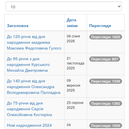
Показувати
Дата
Заголовок
зміни
Перегляди
До 120-річчя від дня
06 січня
Перегляди: 1820
2026
народження академіка
Максима Федотовича Гулого
До 95-річчя з дня
21
Перегляди: 807
листопада
народження Курського
2025
Михайла Дмитровича
До 140-річчя від дня
09
Перегляди: 1339
вересня
народження Олександра
2025
Володимировича Палладіна
До 75-річчя від дня
25 серпня
Перегляди: 1392
2025
народження Сергія
Олексійовича Костеріна
Нові надходження 2024
04
Перегляди: 1858