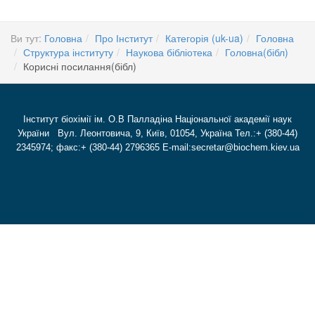
Ви тут:
Головна
Про Інститут
Категорія (uk-ua)
Головна
Структура інституту
Наукова бібліотека
Головна(бібл)
Корисні посилання(бібл)
Інститут біохімії ім. О.В Палладіна Національної академії наук
України Вул. Леонтовича, 9, Київ, 01054, Україна Тел.:+ (380-44)
2345974; факс:+ (380-44) 2796365 E-mail:secretar@biochem.kiev.ua