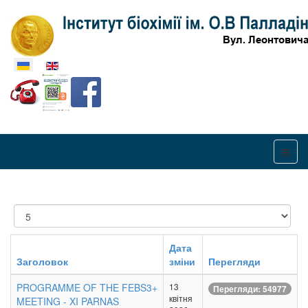
Оберіть свою мову
Показувати
Дата
Заголовок
зміни
Перегляди
PROGRAMME OF THE FEBS3+
13
Перегляди: 54977
квітня
MEETING - XI PARNAS