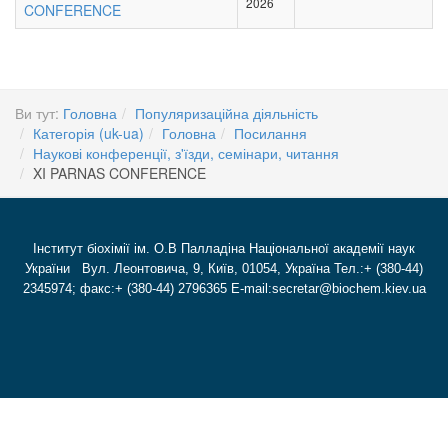
2026
CONFERENCE
Ви тут:
Головна
Популяризаційна діяльність
Категорія (uk-ua)
Головна
Посилання
Наукові конференції, з'їзди, семінари, читання
XI PARNAS CONFERENCE
Інститут біохімії ім. О.В Палладіна Національної академії наук
України Вул. Леонтовича, 9, Київ, 01054, Україна Тел.:+ (380-44)
2345974; факс:+ (380-44) 2796365 E-mail:secretar@biochem.kiev.ua