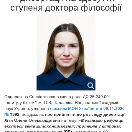
ступеня доктора філософії
Одноразова Спеціалізована вчена рада ДФ 26.240.001
Інституту біохімії ім. О.В. Палладіна Національної академії
наук України, утворена
наказом МОН України від 09.11.2020
№
1392,
повідомляє
про прийняття до розгляду дисертації
Хіти Олени Олександрівни
на тему:
«Механізми регуляції
експресії генів мітохондріальних протеїнів у клітинах
гліоми за умов пригнічення IRE1»
з галузі знань 09