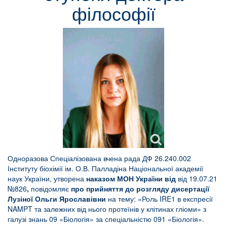
філософії
Одноразова Спеціалізована вчена рада ДФ 26.240.002
Інституту біохімії ім. О.В. Палладіна Національної академії
наук України, утворена
наказом МОН України від
від 19.07.21
№826
,
повідомляє
про прийняття до розгляду дисертації
Лузіної Ольги Ярославівни
на тему: ​​«Роль IRE1 в експресії
NAMPT та залежних від нього протеїнів у клітинах гліоми» з
галузі знань 09 «Біологія» за спеціальністю 091 «Біологія».