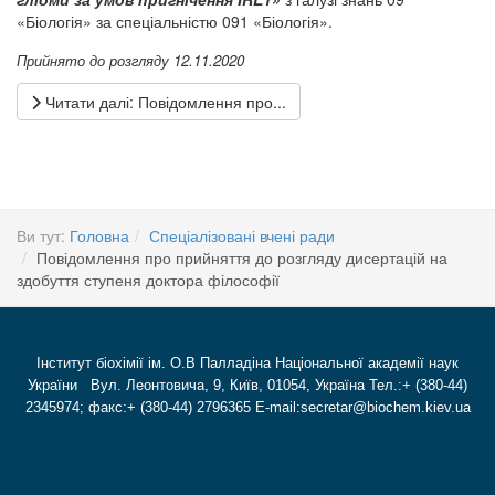
«Біологія» за спеціальністю 091 «Біологія».
Прийнято до розгляду 12.11.2020
Читати далі: Повідомлення про...
Ви тут:
Головна
Спеціалізовані вчені ради
Повідомлення про прийняття до розгляду дисертацій на
здобуття ступеня доктора філософії
Інститут біохімії ім. О.В Палладіна Національної академії наук
України Вул. Леонтовича, 9, Київ, 01054, Україна Тел.:+ (380-44)
2345974; факс:+ (380-44) 2796365 E-mail:secretar@biochem.kiev.ua