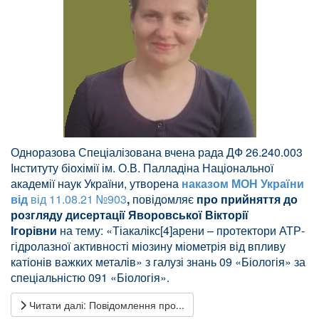
Одноразова Спеціалізована вчена рада ДФ 26.240.003
Інституту біохімії ім. О.В. Палладіна Національної
академії наук України, утворена
н
аказом МОН України
від
від 11.08.21 №903
,
повідомляє
про прийняття до
розгляду дисертації Яворовської Вікторії
Ігорівни
на тему: ​​«Тіакалікс[4]арени – протектори АТР-
гідролазної активності міозину міометрія від впливу
катіонів важких металів» з галузі знань 09 «Біологія» за
спеціальністю 091 «Біологія».
Читати далі: Повідомлення про...