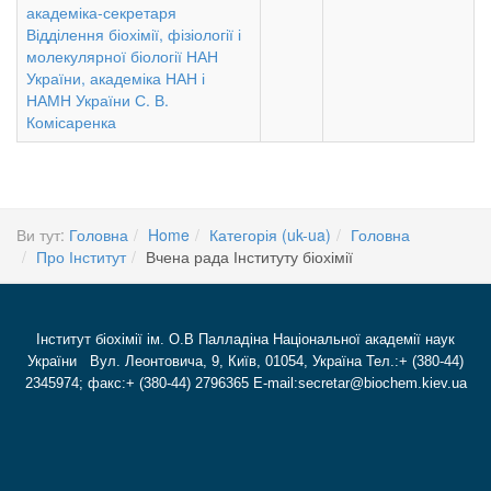
академіка-секретаря
Відділення біохімії, фізіології і
молекулярної біології НАН
України, академіка НАН і
НАМН України С. В.
Комісаренка
Ви тут:
Головна
Home
Категорія (uk-ua)
Головна
Про Інститут
Вчена рада Інституту біохімії
Інститут біохімії ім. О.В Палладіна Національної академії наук
України Вул. Леонтовича, 9, Київ, 01054, Україна Тел.:+ (380-44)
2345974; факс:+ (380-44) 2796365 E-mail:secretar@biochem.kiev.ua