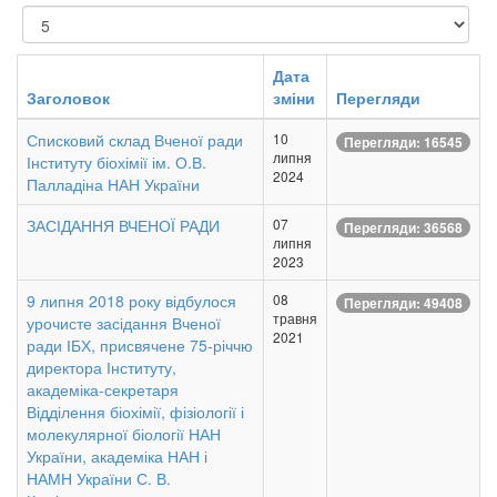
Показувати
Дата
Заголовок
зміни
Перегляди
Списковий склад Вченої ради
10
Перегляди: 16545
липня
Інституту біохімії ім. О.В.
2024
Палладіна НАН України
ЗАСІДАННЯ ВЧЕНОЇ РАДИ
07
Перегляди: 36568
липня
2023
9 липня 2018 року відбулося
08
Перегляди: 49408
травня
урочисте засідання Вченої
2021
ради ІБХ, присвячене 75-річчю
директора Інституту,
академіка-секретаря
Відділення біохімії, фізіології і
молекулярної біології НАН
України, академіка НАН і
НАМН України С. В.