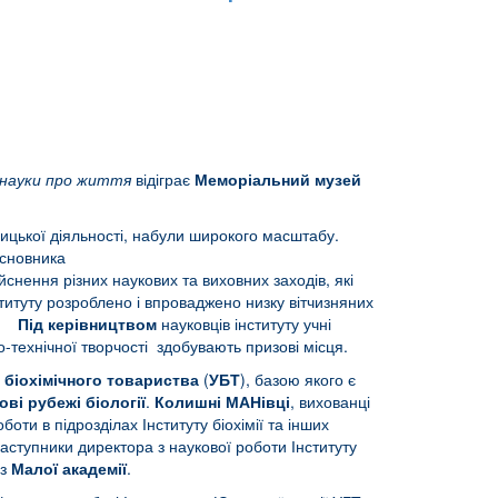
ї науки про життя
відіграє
Меморіальний музей
ицької діяльності, набули широкого масштабу.
асновника
ійснення різних наукових та виховних заходів, які
титуту розроблено і впроваджено низку вітчизняних
.
Під керівництвом
науковців інституту учні
-технічної творчості здобувають призові місця.
 біохімічного товариства
(
УБТ
), базою якого є
ві рубежі біології
.
Колишні МАНівці
, вихованці
оти в підрозділах Інституту біохімії та інших
аступники директора з наукової роботи Інституту
 з
Малої академії
.