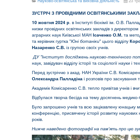
Науково-освітянська та виховна діяльність
23 тр
ЗУСТРІЧ З ПРОВІДНИМИ ОСВІТЯНСЬКИМИ ЗАКЛ
10 жовтня 2024 р
. в Інституті біохімії ім. О.В. Пал
низки провідних освітянських закладів з директоро
аграрних наук Київської МАН
Ісаченко О.М.
та метод
та керівник гуртка "
Юні ботаніки
" цього відділу
Корс
Назаренко С.В.
із групою своїх учнів.
ДУ "Інститут досліджень науково-технічного поте
наук, завідувач відділу історії та соціології науки і те
Перед зустріччю з акад. НАН України С.В. Комісарен
Олександра Палладіна
і розповів про заснування т
Академік Комісаренко С.В. тепло привітав учнів і вч
Відбулася творча бесіда на тему досягнень медико-бі
Було запрошено учнів та всю зацікавлену юнацьку м
конференцію, присвячену історії розвитку наукових 
років.
Нижче наведено фотографії на пам'ять про цю зу