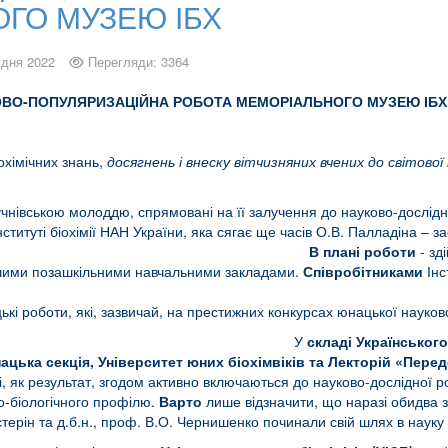
ГО МУЗЕЮ ІБХ
удня 2022
Перегляди: 3364
КОВО-ПОПУЛЯРИЗАЦІЙНА РОБОТА МЕМОРІАЛЬНОГО МУЗЕЮ
І
БХ
охімічних знань,
досягнень і внеску вітчизняних вчених до світово
нівською молоддю, спрямовані на її залучення до науково-дослідн
ституті біохімії НАН України, яка сягає ще часів О.В. Палладіна – з
туту.
В плані роботи
- зд
ншими позашкільними навчальними закладами.
Співробітниками
Інс
уково-освітніх программ
кі роботи, які, зазвичай, на престижних конкурсах юнацької науково
У
складі
Українського
ацька секція, Університет юних біохімвіків та Лекторій «Передо
і, як результат, згодом активно включаються до науково-дослідної роб
о-біологічного профілю.
Варто
лише відзначити, що наразі обидва з
стерін та д.б.н., проф. В.О. Чернишенко починали свій шлях в науку