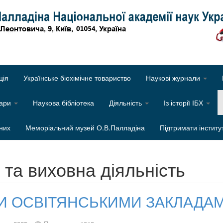
Об
ція
Українське біохімічне товариство
Наукові журнали
нари
Наукова бібліотека
Діяльність
Із історії ІБХ
них
Меморіальний музей О.В.Палладіна
Підтримати інститу
 та виховна діяльність
МИ ОСВІТЯНСЬКИМИ ЗАКЛАДАМ