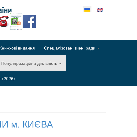
еріть свою мову
Книжкові видання
Спеціалізовані вчені ради
Популяризаційна діяльність
т (2026)
И м. КИЄВА