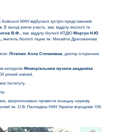
к
Київської МАН
відбулася зустріч представників
м.
В заході взяли участь: зав. відділу екології та
нтов В.Ф.
, зав. відділу біології КПДЮ
Моргун Н.Ю
.
.,
вчитель біології ліцею ім. Михайла Драгоманова
яли:
Літвінко Алла Степанівна
, доктор історичних
ів екскурсію
Меморіальним музеєм академіка
00 річний ювілей.
лею Інституту.
ку.
рема, запропоновано провести юнацьку наукову
іохімії ім. О.В. Палладіна НАН України впродовж 100