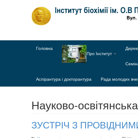
Головна
Дирек
Про Інститут
Семі
Аспірантура і докторантура
Рада молодих вче
Науково-освітянська
ЗУСТРІЧ З ПРОВІДНИ