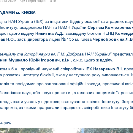
авня 2025
Перегляди: 1018
АДАМИ м. КИЄВА
ладіна НАН України (ІБХ) за ініціативи Відділу екології та аграрних нау
м Інституту, академіком НАН та НАМН України
Сергієм Комісаренко
ист цього відділу
Никитіна А.Д.
, зав.відділу біології НЕНЦ
Коменда
ак Н.О
., заст. директора ліцею № 155 м. Києва Ч
ернобровкіна Л.В
нціалу та історії науки ім. Г.М. Доброва НАН України"
представл
хніки
Мушкало Юрій Ігорович
, к.і.н., с.н.с. цього ж вдділу.
ком к.б.н., провідний науковий співробітник ІБХ
Назаренко В.І.
пров
а розвиток Інституту біохімії, якому наступного року виповнюється 1
ителів та повідомив про заплановані офіційні заходи, присвячені юві
ологічних наук, або наук про життя, з головних напрямків їх розвит
олодь взяти участь у підготовці святкування ювілею Інституту. Зок
напрямів, за якими працювали і працюють співробітники Інституту б
стріч;