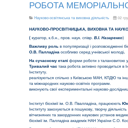
РОБОТА МЕМОРІАЛЬНО
Науково-освітянська та виховна діяльність
02 гр
НАУКОВО-ПРОСВІТНИЦЬКА, ВИХОВНА ТА НАУ
(
куратор, к.б.н., пров. наук. співр.
В.І. Назаренко
)
Важливу роль
в популяризації і розповсюдженні бі
О.В. Палладіна
особливо серед учнівської молоді
.
На сучасному етапі
форми роботи з талановитою уч
Тривалий час
така робота активно проводиться в Ін
Інсти
реалізуються спільно з Київською МАН, КПДЮ та і
та міжнародних на
виконують свої експериментальні науково-дослідниць
Інститут біохімії ім. О.В. Пвалладіна, працююють
Юн
Інституту закохуються в пошукову, творчу діяльність 
вітчизняних та закордонних наукових установ медик
біохімії ім. Палладіна академік НАН України С.О. Ко