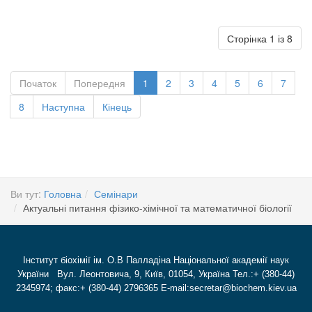
Сторінка 1 із 8
Початок
Попередня
1
2
3
4
5
6
7
8
Наступна
Кінець
Ви тут:
Головна
Семінари
Актуальні питання фізико-хімічної та математичної біології
Інститут біохімії ім. О.В Палладіна Національної академії наук
України Вул. Леонтовича, 9, Київ, 01054, Україна Тел.:+ (380-44)
2345974; факс:+ (380-44) 2796365 E-mail:secretar@biochem.kiev.ua