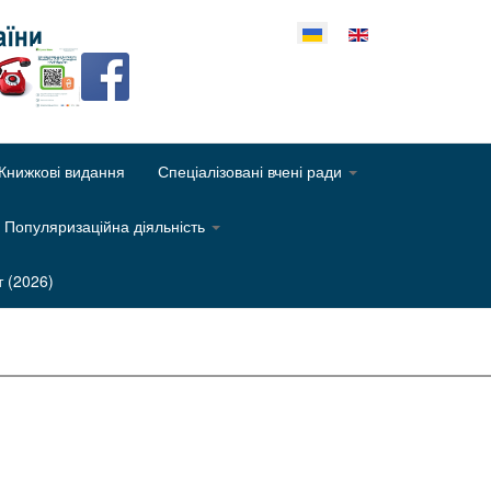
еріть свою мову
Книжкові видання
Спеціалізовані вчені ради
Популяризаційна діяльність
т (2026)