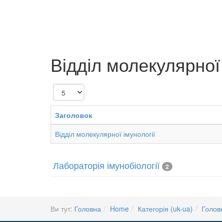
Відділ молекулярної 
Показувати
Заголовок
Відділ молекулярної імунології
Лабораторія імунобіології
2
Ви тут:
Головна
Home
Категорія (uk-ua)
Голов