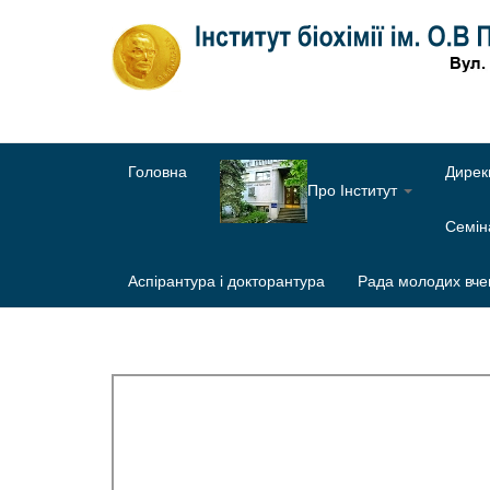
Головна
Дирек
Про Інститут
Семі
Аспірантура і докторантура
Рада молодих вче