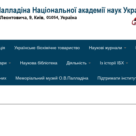
Об
ція
Українське біохімічне товариство
Наукові журнали
нари
Наукова бібліотека
Діяльність
Із історії ІБХ
них
Меморіальний музей О.В.Палладіна
Підтримати інститу