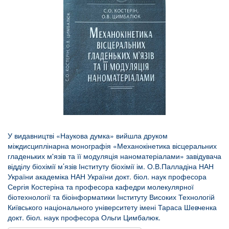
У видавництві «Наукова думка» вийшла друком
міждисциплінарна монографія «Механокінетика вісцеральних
гладеньких м'язів та її модуляція наноматеріалами» завідувача
відділу біохімії м’язів Інституту біохімії ім. О.В.Палладіна НАН
України академіка НАН України докт. біол. наук професора
Сергія Костеріна та професора кафедри молекулярної
біотехнології та біоінформатики Інституту Високих Технологій
Київського національного університету імені Тараса Шевченка
докт. біол. наук професора Ольги Цимбалюк.