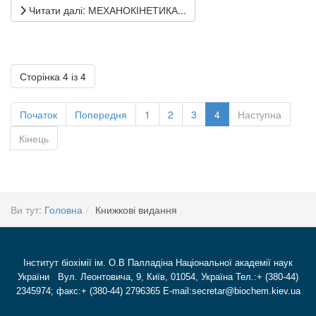
Читати далі: МЕХАНОКІНЕТИКА...
Сторінка 4 із 4
Початок
Попередня
1
2
3
4
Наступна
Кінець
Ви тут:
Головна
Книжкові видання
Інститут біохімії ім. О.В Палладіна Національної академії наук
України Вул. Леонтовича, 9, Київ, 01054, Україна Тел.:+ (380-44)
2345974; факс:+ (380-44) 2796365 E-mail:secretar@biochem.kiev.ua