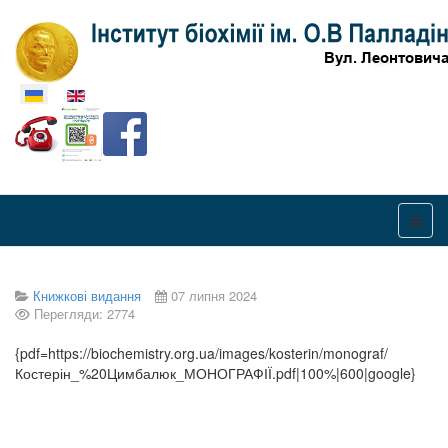
Оберіть свою мову
Книжкові видання
07 липня 2024
Перегляди: 2774
{pdf=https://biochemistry.org.ua/images/kosterin/monograf/
Костерін_%20Цимбалюк_МОНОГРАФІЇ.pdf|100%|600|google}