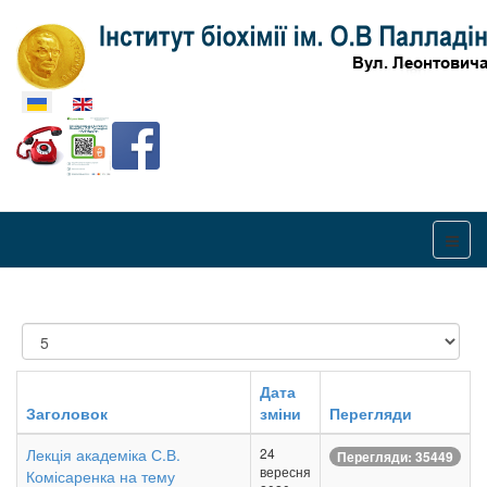
Оберіть свою мову
Показувати
Дата
Заголовок
зміни
Перегляди
Лекція академіка С.В.
24
Перегляди: 35449
вересня
Комісаренка на тему