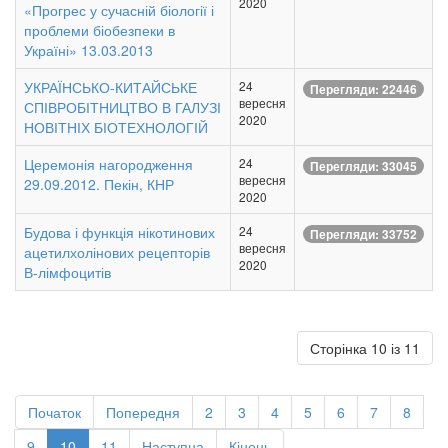
2020
«Прогрес у сучасній біології і
проблеми біобезпеки в
Україні» 13.03.2013
УКРАЇНСЬКО-КИТАЙСЬКЕ
24
Перегляди: 22446
вересня
СПІВРОБІТНИЦТВО В ГАЛУЗІ
2020
НОВІТНІХ БІОТЕХНОЛОГІЙ
Церемонія нагородження
24
Перегляди: 33045
вересня
29.09.2012. Пекін, КНР
2020
Будова і функція нікотинових
24
Перегляди: 33752
вересня
ацетилхолінових рецепторів
2020
В-лімфоцитів
Сторінка 10 із 11
Початок
Попередня
2
3
4
5
6
7
8
9
10
11
Наступна
Кінець