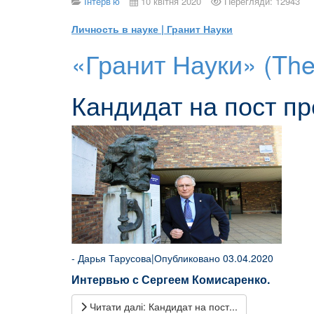
Інтерв’ю
10 квітня 2020
Перегляди: 12943
Личность в науке | Гранит Науки
«Гранит Науки» (The
Кандидат на пост п
-
Дарья Тарусова
|Опубликовано 03.04.2020
Интервью с Сергеем Комисаренко.
Читати далі: Кандидат на пост...