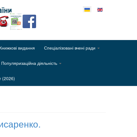
еріть свою мову
Книжкові видання
Спеціалізовані вчені ради
Популяризаційна діяльність
т (2026)
исаренко.