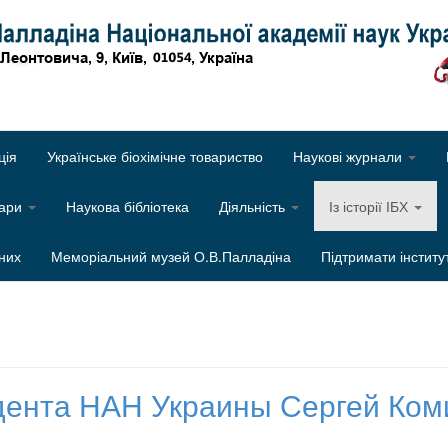
Об
ція
Українське біохімічне товариство
Наукові журнали
нари
Наукова бібліотека
Діяльність
Із історії ІБХ
них
Меморіальний музей О.В.Палладіна
Підтримати інститу
дента НАН Украины Сергей Ком