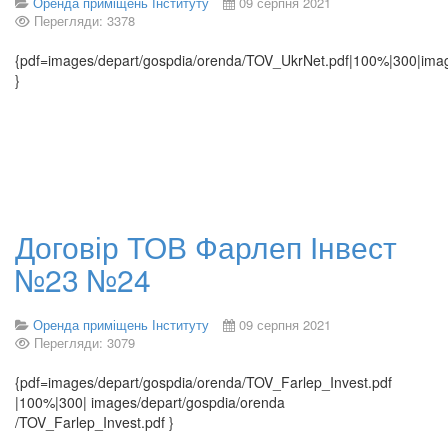
Оренда приміщень Інституту
09 серпня 2021
Перегляди: 3378
{pdf=images/depart/gospdia/orenda/TOV_UkrNet.pdf|100%|300|ima
}
Договір ТОВ Фарлеп Інвест
№23 №24
Оренда приміщень Інституту
09 серпня 2021
Перегляди: 3079
{pdf=images/depart/gospdia/orenda/TOV_Farlep_Invest.pdf
|100%|300| images/depart/gospdia/orenda
/TOV_Farlep_Invest.pdf }