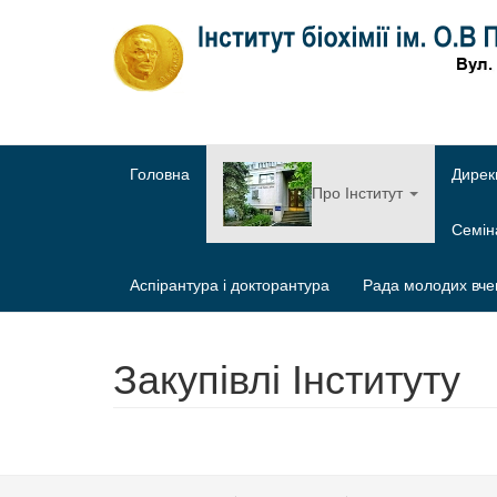
Головна
Дирек
Про Інститут
Семі
Аспірантура і докторантура
Рада молодих вче
Закупівлі Інституту