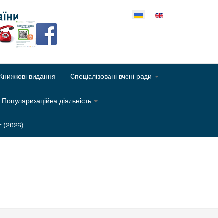
еріть свою мову
Книжкові видання
Спеціалізовані вчені ради
Популяризаційна діяльність
т (2026)