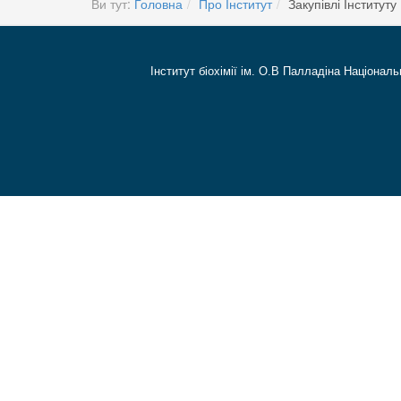
Ви тут:
Головна
Про Інститут
Закупівлі Інституту
Інститут біохімії ім. О.В Палладіна Національ