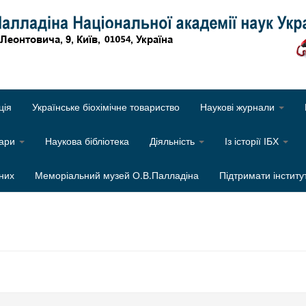
Об
ція
Українське біохімічне товариство
Наукові журнали
нари
Наукова бібліотека
Діяльність
Із історії ІБХ
них
Меморіальний музей О.В.Палладіна
Підтримати інститу