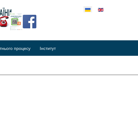
еріть свою мову
тнього процесу
Інститут