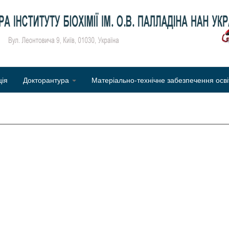
Об
ція
Докторантура
Матеріально-технічне забезпечення осві