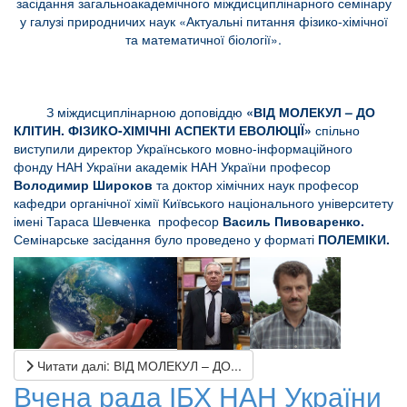
засідання загальноакадемічного міждисциплінарного семінару
у галузі природничих наук «Актуальні питання фізико-хімічної
та математичної біології».
З міждисциплінарною доповіддю
«ВІД МОЛЕКУЛ – ДО
КЛІТИН. ФІЗИКО-ХІМІЧНІ АСПЕКТИ ЕВОЛЮЦІЇ»
спільно
виступили директор Українського мовно-інформаційного
фонду НАН України
академік НАН України професор
Володимир Широков
та доктор хімічних
наук професор
кафедри органічної хімії Київського національного університету
імені Тараса Шевченка професор
Василь Пивоваренко.
Семінарське засідання було проведено у форматі
ПОЛЕМІКИ.
Читати далі: ВІД МОЛЕКУЛ – ДО...
Вчена рада ІБХ НАН України