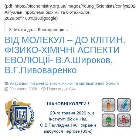
{pdf=https://biochemistry.org.ua/images/Young_Scientists/confys202
Актуальні проблеми біохімії та біотехнології
2026.pdf|100%|300|google}
Читати далі: Конференція...
ВІД МОЛЕКУЛ – ДО КЛІТИН.
ФІЗИКО-ХІМІЧНІ АСПЕКТИ
ЕВОЛЮЦІЇ- В.А.Широков,
В.Г.Пивоваренко
Актуальні питання фізико-хімічної та математичної біології
29 травня 2026
Перегляди: 844
ШАНОВНІ КОЛЕГИ !
29-го травня 2026 р. в
Інституті біохімії ім.
О.В.Палладіна НАН України
відбулося чергове (33-є)