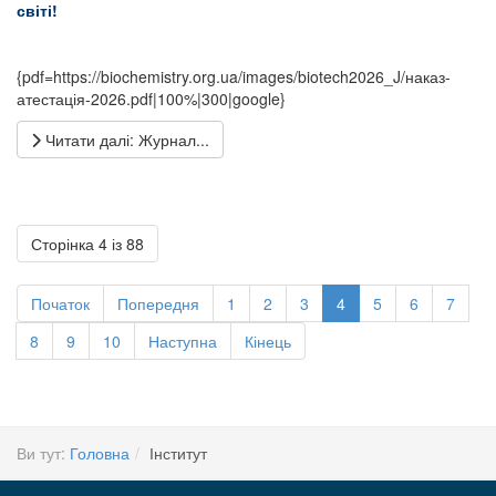
світі!
{pdf=https://biochemistry.org.ua/images/biotech2026_J/наказ-
атестація-2026.pdf|100%|300|google}
Читати далі: Журнал...
Сторінка 4 із 88
Початок
Попередня
1
2
3
4
5
6
7
8
9
10
Наступна
Кінець
Ви тут:
Головна
Інститут