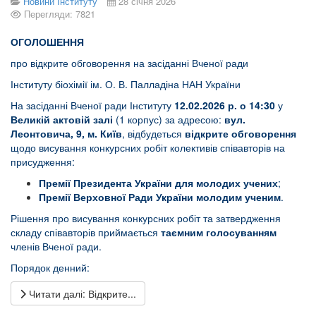
Новини Інституту
28 січня 2026
Перегляди: 7821
ОГОЛОШЕННЯ
про відкрите обговорення на засіданні Вченої ради
Інституту біохімії ім. О. В. Палладіна НАН України
На засіданні Вченої ради Інституту
12.02.2026 р. о 14:30
у
Великій актовій залі
(1 корпус) за адресою:
вул.
Леонтовича, 9, м. Київ
, відбудеться
відкрите обговорення
щодо висування конкурсних робіт колективів співавторів на
присудження:
Премії Президента України для молодих учених
;
Премії Верховної Ради України молодим ученим
.
Рішення про висування конкурсних робіт та затвердження
складу співавторів приймається
таємним голосуванням
членів Вченої ради.
Порядок денний:
Читати далі: Відкрите...