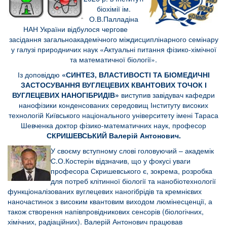
біохімії ім.
О.В.Палладіна
НАН України відбулося чергове
засідання загальноакадемічного міждисциплінарного семінару
у галузі природничих наук «Актуальні питання фізико-хімічної
та математичної біології».
Із доповіддю
«СИНТЕЗ, ВЛАСТИВОСТІ ТА БІОМЕДИЧНІ
ЗАСТОСУВАННЯ ВУГЛЕЦЕВИХ КВАНТОВИХ ТОЧОК І
ВУГЛЕЦЕВИХ НАНОГІБРИДІВ»
виступив завідувач кафедри
нанофізики конденсованих середовищ
Інституту високих
технологій Київського національного університету імені Тараса
Шевченка доктор фізико-математичних наук, професор
СКРИШЕВСЬКИЙ Валерій Антонович.
У своєму вступному слові головуючий – академік
С.О.Костерін відзначив, що у фокусі уваги
професора Скришевського є, зокрема, розробка
для потреб клітинної біології та нанобіотехнології
функціоналізованих вуглецевих наногібрідів та кремнієвих
наночастинок з високим квантовим виходом люмінесценції, а
також створення напівпровідникових сенсорів (біологічних,
хімічних, радіаційних). Валерій Антонович працював