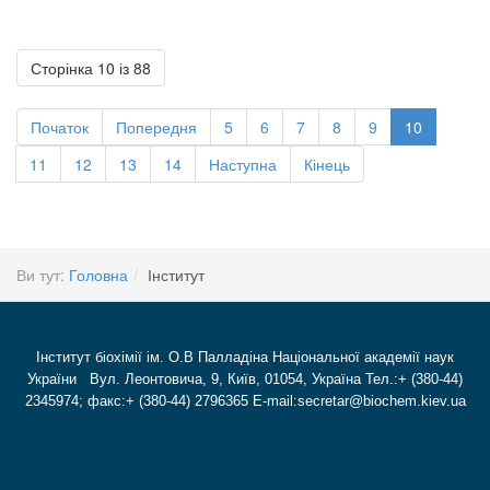
Сторінка 10 із 88
Початок
Попередня
5
6
7
8
9
10
11
12
13
14
Наступна
Кінець
Ви тут:
Головна
Інститут
Інститут біохімії ім. О.В Палладіна Національної академії наук
України Вул. Леонтовича, 9, Київ, 01054, Україна Тел.:+ (380-44)
2345974; факс:+ (380-44) 2796365 E-mail:secretar@biochem.kiev.ua