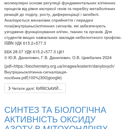
молекулярні основи регуляції фундаментальних клітинних
процесів від рівня експресії генів та перебігу метаболічних
реакцій до поділу, росту, диференціації і загибелі.
Аналізуються механізми сприйняття і передачі
поза(внутрішньо)клітинних сигналів, які забезпечують
узгоджене функціонування клітин, тканин та органів. Для
студентів вищих навчальних закладів небіологічного профілю.
ISBN УДК 615.2+577.3
ББК 28.07 УДК 615.2+577.3 Ц61
© Ю.В. Данилович, Г.В. Данилович, О.В. Цимбалюк 2024
{pdf=https://biochemistry.org.ua/images/kosterin/danylovych/
Внутрішньоклітинна-сигналізація-
посібник.pdf|100%|300|google}
Читати далі: КИЇВСЬКИЙ...
СИНТЕЗ ТА БІОЛОГІЧНА
АКТИВНІСТЬ ОКСИДУ
АЗОТУ В МІТОХОНДРІЯХ