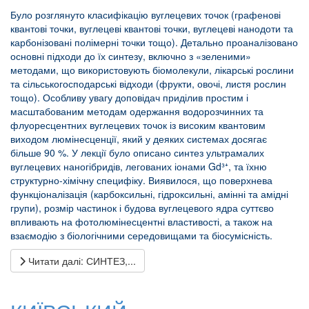
Було розглянуто класифікацію вуглецевих точок (графенові
квантові точки, вуглецеві квантові точки, вуглецеві нанодоти та
карбонізовані полімерні точки тощо). Детально проаналізовано
основні підходи до їх синтезу, включно з «зеленими»
методами, що використовують біомолекули, лікарські рослини
та сільськогосподарські відходи (фрукти, овочі, листя рослин
тощо). Особливу увагу доповідач приділив простим і
масштабованим методам одержання водорозчинних та
флуоресцентних вуглецевих точок із високим квантовим
виходом люмінесценції, який у деяких системах досягає
більше 90 %. У лекції було описано синтез ультрамалих
вуглецевих наногібридів, легованих іонами Gd³⁺, та їхню
структурно-хімічну специфіку. Виявилося, що поверхнева
функціоналізація (карбоксильні, гідроксильні, амінні та амідні
групи), розмір частинок і будова вуглецевого ядра суттєво
впливають на фотолюмінесцентні властивості, а також на
взаємодію з біологічними середовищами та біосумісність.
Читати далі: СИНТЕЗ,...