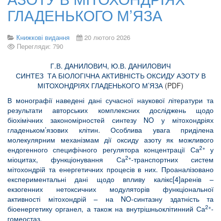
ГЛАДЕНЬКОГО М’ЯЗА
Книжкові видання
20 лютого 2026
Перегляди: 790
Г.В. ДАНИЛОВИЧ, Ю.В. ДАНИЛОВИЧ
СИНТЕЗ ТА БІОЛОГІЧНА АКТИВНІСТЬ ОКСИДУ АЗОТУ В
МІТОХОНДРІЯХ ГЛАДЕНЬКОГО М’ЯЗА
(PDF)
В монографії наведені дані сучасної наукової літератури та
результати авторських комплексних досліджень щодо
біохімічних закономірностей синтезу NO у мітохондріях
гладеньком’язових клітин. Особлива увага приділена
молекулярним механізмам дії оксиду азоту як можливого
2+
ендогенного специфічного регулятора концентрації Са
у
2+
міоцитах, функціонування Са
-транспортних систем
мітохондрій та енергетичних процесів в них. Проаналізовано
експериментальні дані щодо впливу калікс[4]аренів –
екзогенних нетоксичних модуляторів функціональної
активності мітохондрій – на NO-синтазну здатність та
2+
біоенергетику органел, а також на внутрішньоклітинний Са
-
гомеостаз.