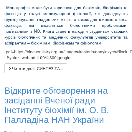
Монографія може бути корисною для біохіміків, біофізиків та
фахівців у галузі молекулярної фізіології, які досліджують
функціонування гладеньких м’язів, а також для широкого кола
фахівців, які цікавляться біологічними проблемами,
пов’язаними з NO. Книга стане в нагоді й студентам старших
курсів біологічних та медичних факультетів університетів та
аспірантам – біохімікам, біофізикам та фізіологам.
{pdf=https://biochemistry.org.ua/images/kosterin/danylovych/Block_
_Syntez_web.pdf|100%|300|google}
Читати далі: СИНТЕЗ ТА...
Відкрите обговорення на
засіданні Вченої ради
Інституту біохімії ім. О. В.
Палладіна НАН України