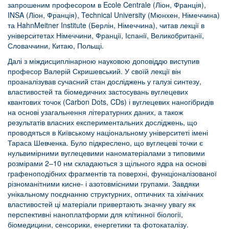
запрошеним професором в Ecole Centrale (Ліон, Франція),
INSA (Ліон, Франція), Technical University (Мюнхен, Німеччина)
та Hahn­Meitner Institute (Берлін, Німеччина), читав лекції в
університетах Німеччини, Франції, Іспанії, Великобританії,
Словаччини, Китаю, Польщі.
Далі з міждисциплінарною науковою доповіддю виступив
професор Валерій Скришевський. У своїй лекції він
проаналізував сучасний стан досліджень у галузі синтезу,
властивостей та біомедичних застосувань вуглецевих
квантових точок (Carbon Dots, CDs) і вуглецевих наногібридів
на основі узагальнення літературних даних, а також
результатів власних експериментальних досліджень, що
проводяться в Київському національному університеті імені
Тараса Шевченка. Було підкреслено, що вуглецеві точки є
нульвимірними вуглецевими наноматеріалами з типовими
розмірами 2–10 нм складаються з щільного ядра на основі
графеноподібних фрагментів та поверхні, функціоналізованої
різноманітними кисне- і азотовмісними групами. Завдяки
унікальному поєднанню структурних, оптичних та хімічних
властивостей ці матеріали привертають значну увагу як
перспективні наноплатформи для клітинної біології,
біомедицини, сенсорики, енергетики та фотокаталізу.