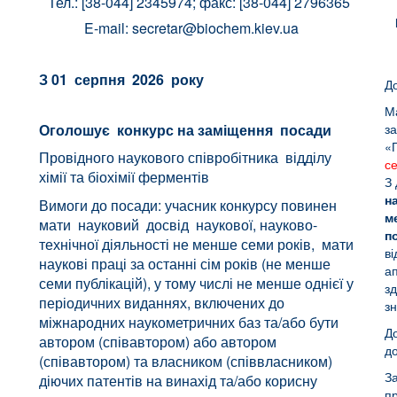
Тел.: [38-044] 2345974; факс: [38-044] 2796365
E-mail:
secretar@biochem.kiev.ua
З
01 серпня 2026 року
До
М
Оголошує конкурс на заміщення посади
за
«П
Провідного наукового співробітника відділу
се
хімії та біохімії ферментів
З
н
Вимоги до посади: учасник конкурсу повинен
м
мати науковий досвід наукової, науково-
п
технічної діяльності не менше семи років, мати
в
наукові праці за останні сім років (не менше
ап
семи публікацій), у тому числі не менше однієї у
зд
періодичних виданнях, включених до
зн
міжнародних наукометричних баз та/або бути
Д
автором (співавтором) або автором
д
(співавтором) та власником (співвласником)
За
діючих патентів на винахід та/або корисну
пр