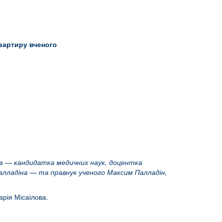
квартиру вченого
діна — кандидатка медичних наук, доцентка
Палладіна — та правнук ученого Максим Палладін,
рія Місаілова.