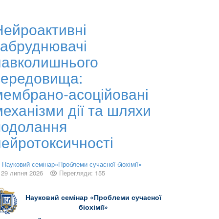
Нейроактивні
забруднювачі
навколишнього
середовища:
мембрано‑асоційовані
механізми дії та шляхи
подолання
нейротоксичності
Науковий семінар«Проблеми сучасної біохімії»
29 липня 2026
Перегляди: 155
Науковий семінар «Проблеми сучасної
біохімії»