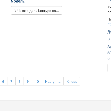
модель.
Уч
Читати далі: Конкурс на...
п
П
ht
До
З
Ар
ди
2
6
7
8
9
10
Наступна
Кінець