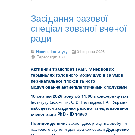
Засідання разової
спеціалізованої вченої
ради
Новини Інституту
04 серпня 2026
Перегляди: 163
Активний транспорт ГАМК у нервових
терміналях головного мозку щурів за умов
перинатальної гіпоксії та його
модулювання антиепілептичними сполуками
10 серпня 202
6 року об 11
:00
в конференц-залі
Інституту біохімії ім. О.В. Палладіна НАН України
відбудеться
засідання
разової спеціалізованої
вченої ради PhD
-
ID 14963
Порядок денний:
захист дисертації на здобуття
наукового ступеня доктора філософії
Дударенко
Мариною Володимирівною
за темою
«
Активний