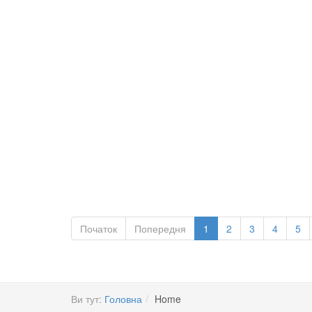
Початок
Попередня
1
2
3
4
5
Ви тут:
Головна
Home