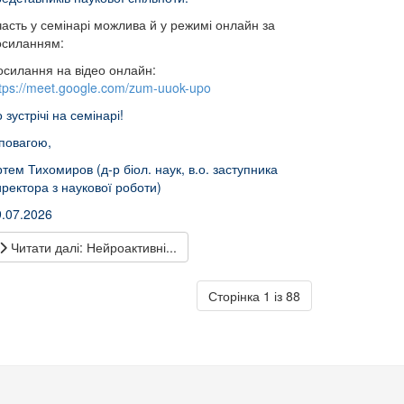
асть у семінарі можлива й у режимі онлайн за
осиланням:
осилання на відео онлайн:
tps://meet.google.com/zum-uuok-upo
 зустрічі на семінарі!
 повагою,
тем Тихомиров (д-р біол. наук, в.о. заступника
ректора з наукової роботи)
9.07.2026
Читати далі: Нейроактивні...
Сторінка 1 із 88