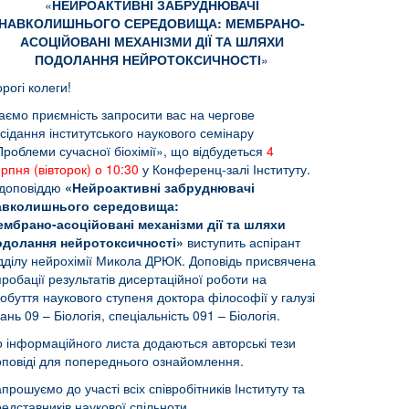
«
НЕЙРОАКТИВНІ ЗАБРУДНЮВАЧІ
НАВКОЛИШНЬОГО СЕРЕДОВИЩА: МЕМБРАНО-
АСОЦІЙОВАНІ МЕХАНІЗМИ ДІЇ ТА ШЛЯХИ
ПОДОЛАННЯ НЕЙРОТОКСИЧНОСТІ
»
рогі колеги!
аємо приємність запросити вас на чергове
сідання інститутського наукового семінару
роблеми сучасної біохімії», що відбудеться
4
рпня (вівторок) о 10:30
у Конференц‑залі Інституту.
 доповіддю
«Нейроактивні забруднювачі
авколишнього середовища:
ембрано‑асоційовані механізми дії та шляхи
одолання нейротоксичності»
виступить аспірант
ідділу нейрохімії Микола ДРЮК. Доповідь присвячена
робації результатів дисертаційної роботи на
обуття наукового ступеня доктора філософії у галузі
ань 09 – Біологія, спеціальність 091 – Біологія.
о інформаційного листа додаються авторські тези
оповіді для попереднього ознайомлення.
прошуємо до участі всіх співробітників Інституту та
едставників наукової спільноти.