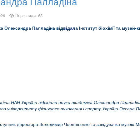
сандра Палладіна
026
Перегляди: 68
а Олександра Палладіна відвідала Інститут біохімії та музей-
лладіна НАН України відвідали онука академіка Олександра Палла
ого університету фізичного виховання і спорту України Оксана 
заступник директора Володимир Чернишенко та завідувачка музею Ма