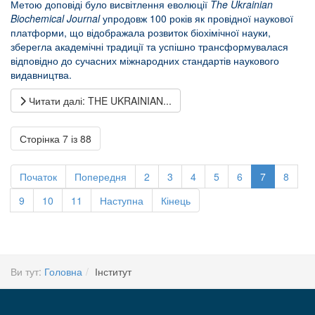
Метою доповіді було висвітлення еволюції
The Ukrainian
Biochemical Journal
упродовж 100 років як провідної наукової
платформи, що відображала розвиток біохімічної науки,
зберегла академічні традиції та успішно трансформувалася
відповідно до сучасних міжнародних стандартів наукового
видавництва.
Читати далі: THE UKRAINIAN...
Сторінка 7 із 88
Початок
Попередня
2
3
4
5
6
7
8
9
10
11
Наступна
Кінець
Ви тут:
Головна
Інститут