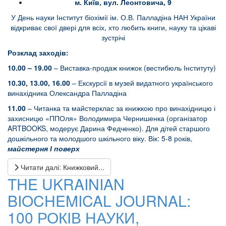
м. Київ, вул. Леонтовича, 9
У День науки Інститут біохімії ім. О.В. Палладіна НАН України
відкриває свої двері для всіх, хто любить книги, науку та цікаві
зустрічі
Розклад заходів
:
10.00 – 19.00
– Виставка-продаж книжок (вестибюль Інституту)
10.30, 13.00, 16.00
– Екскурсії в музей видатного українського
винахідника Олександра Палладіна
11.00
– Читанка та майстерклас за книжкою про винахідницю і
захисницю «ППОля» Володимира Чернишенка (організатор
ARTBOOKS, модерує Дарина Федченко). Для дітей старшого
дошкільного та молодшого шкільного віку. Вік: 5-8 років,
майстерня І поверх
Читати далі: Книжковий...
THE UKRAINIAN
BIOCHEMICAL JOURNAL:
100 РОКІВ НАУКИ,