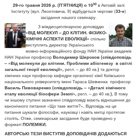
30
29-го травня
2026 р. (П’ЯТНИЦЯ) о 10
в Актовій залі
Інституту (вул. Леонтовича, 9) відбудеться чергове (
33-е
)
засідання нашого семінару.
З міждисциплінарною доповіддю
«ВІД МОЛЕКУЛ – ДО КЛІТИН. ФІЗИКО-
ХІМІЧНІ АСПЕКТИ ЕВОЛЮЦІЇ»
спільно
виступлять директор Українського
мовно-інформаційного фонду НАН України
академік
НАН України професор
Володимир Широков (співдоповідь
– «Від молекули до клітини. Проблеми абіогенезу в світлі
загальної теорії еволюції»,
регл. – до 40 хв.
)
та доктор
хімічних
наук
професор кафедри органічної хімії Київського
національного університету імені Тараса Шевченка професор
Василь Пивоваренко (співдоповідь –
«Деталі хімічного
етапу еволюції біосфери Землі»,
регл. – до 40 хв.
)
.
В тому
чи іншому ступені зазначені співдоповіді мають відношення до
канонічного питання «Що таке життя?». Відповідь на це
питання шукали філософи, науковці і навіть митці протягом
століть. Отже, семінарське засідання буде проведено у
форматі
ПОЛЕМІКИ.
АВТОРСЬКІ ТЕЗИ ВИСТУПІВ ДОПОВІДАЧІВ ДОДАЮТЬСЯ