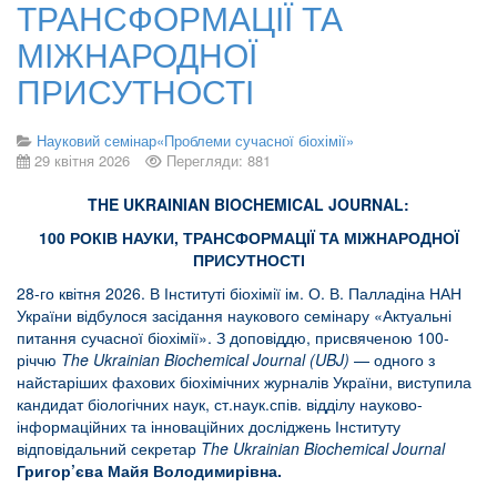
ТРАНСФОРМАЦІЇ ТА
МІЖНАРОДНОЇ
ПРИСУТНОСТІ
Науковий семінар«Проблеми сучасної біохімії»
29 квітня 2026
Перегляди: 881
THE UKRAINIAN BIOCHEMICAL JOURNAL:
100 РОКІВ НАУКИ, ТРАНСФОРМАЦІЇ ТА МІЖНАРОДНОЇ
ПРИСУТНОСТІ
28-го квітня 2026. В Інституті біохімії ім. О. В. Палладіна НАН
України відбулося засідання наукового семінару «Актуальні
питання сучасної біохімії». З доповіддю, присвяченою 100-
річчю
The Ukrainian Biochemical Journal (UBJ)
— одного з
найстаріших фахових біохімічних журналів України, виступила
кандидат біологічних наук, ст.наук.спів. відділу науково-
інформаційних та інноваційних досліджень Інституту
відповідальний секретар
The Ukrainian Biochemical Journal
Григор’єва Майя Володимирівна.