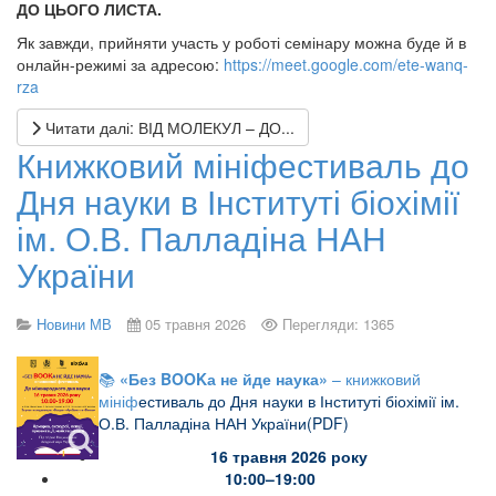
ДО ЦЬОГО ЛИСТА.
Як завжди, прийняти участь у роботі семінару можна буде й в
онлайн-режимі за адресою:
https://meet.google.com/ete-wanq-
rza
Читати далі: ВІД МОЛЕКУЛ – ДО...
Книжковий мініфестиваль до
Дня науки в Інституті біохімії
ім. О.В. Палладіна НАН
України
Новини МВ
05 травня 2026
Перегляди: 1365
📚
«Без
BOOK
а не йде наука»
– книжковий
мініф
естиваль до Дня науки в Інституті біохімії ім.
О.В. Палладіна НАН України(PDF)
16 травня 2026 року
10:00–19:00